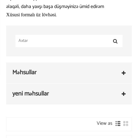
əlaqəli, daha yaxşı başa düşməyinizə ümid edirəm
.
Xüsusi formalı üz lövhəsi
Məhsullar
yeni məhsullar
View as