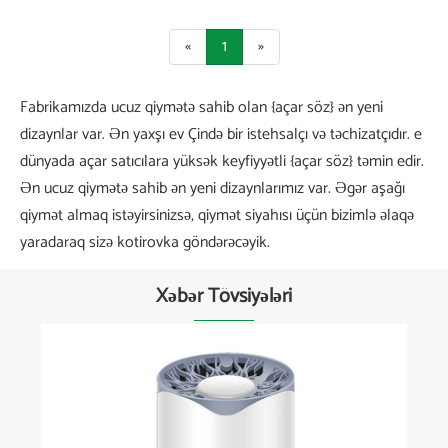
«
1
»
Fabrikamızda ucuz qiymətə sahib olan {açar söz} ən yeni
dizaynlar var. Ən yaxşı ev Çində bir istehsalçı və təchizatçıdır. e
dünyada açar satıcılara yüksək keyfiyyətli {açar söz} təmin edir.
Ən ucuz qiymətə sahib ən yeni dizaynlarımız var. Əgər aşağı
qiymət almaq istəyirsinizsə, qiymət siyahısı üçün bizimlə əlaqə
yaradaraq sizə kotirovka göndərəcəyik.
Xəbər Tövsiyələri