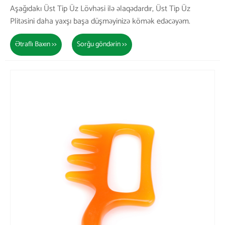
Aşağıdakı Üst Tip Üz Lövhəsi ilə əlaqədardır, Üst Tip Üz
Plitəsini daha yaxşı başa düşməyinizə kömək edəcəyəm.
Ətraflı Baxın >>
Sorğu göndərin >>