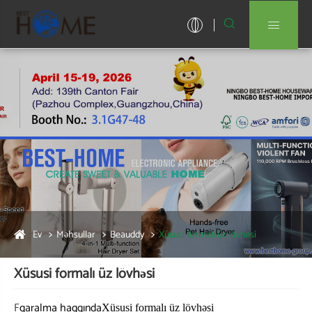


Ev
Məhsullar
Beauddy
Xüsusi formalı üz lövhəsi
Xüsusi formalı üz lövhəsi
F
qaralma haqqında
Xüsusi formalı üz lövhəsi