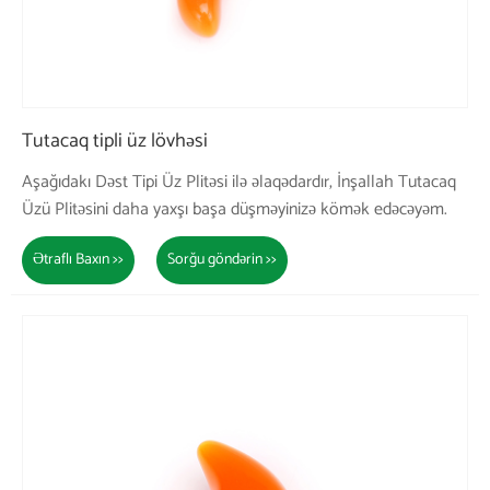
Tutacaq tipli üz lövhəsi
Aşağıdakı Dəst Tipi Üz Plitəsi ilə əlaqədardır, İnşallah Tutacaq
Üzü Plitəsini daha yaxşı başa düşməyinizə kömək edəcəyəm.
Ətraflı Baxın >>
Sorğu göndərin >>