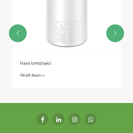


Hava təmizləyici
Ətraflı Baxın >>