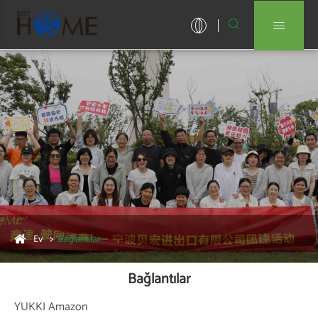


Ev
Bağlantılar
Bağlantılar
YUKKI Amazon