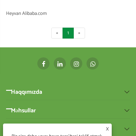
Heyvan Alibaba.com
«
1
»
Haqqımızda

Məhsullar

Xəbərlər
X
