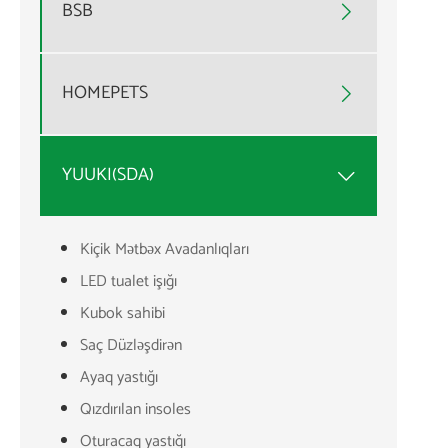
BSB

HOMEPETS

YUUKI(SDA)

Kiçik Mətbəx Avadanlıqları
LED tualet işığı
Kubok sahibi
Saç Düzləşdirən
Ayaq yastığı
Qızdırılan insoles
Oturacaq yastığı