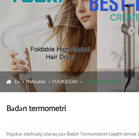
Ev
Məhsullar
YUUKI(SDA)
Bədən termometri
Bədən termometri
Peşəkar istehsalçı olaraq sizə Bədən Termometrini təqdim etmək is