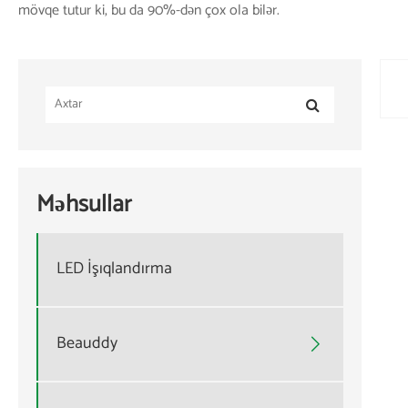
mövqe tutur ki, bu da 90%-dən çox ola bilər.
Məhsullar
LED İşıqlandırma
Beauddy
