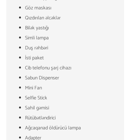
Göz maskası
Qızdırılan əlcəklər
Bilək yastığı
Simli lampa
Duş rəhbəri
İsti paket
Cib telefonu şarj cihazı
Sabun Dispenser
Mini Fan
Selfie Stick
Sahil gəmisi
Rütübətləndirici
Ağcaqanad öldürücü lampa
Adapter