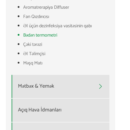
Aromatrerapiya Diffuser
Fan Qızdırıcısı
Əl üçün dezinfeksiya vasitəsinin qabı
Bədən termometri
Çəki tərəzi
Əl Təlimçisi
Məşq Matı
Mətbəx & Yemək

Açıq Hava İdmanları