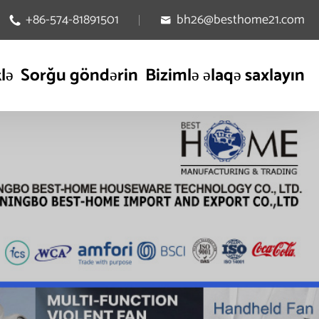
+86-574-81891501
bh26@besthome21.com


lə
Sorğu göndərin
Bizimlə əlaqə saxlayın