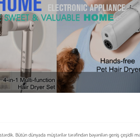
tərdik. Bütün dünyada müştərilər tərəfindən bəyənilən geniş çeşidli 