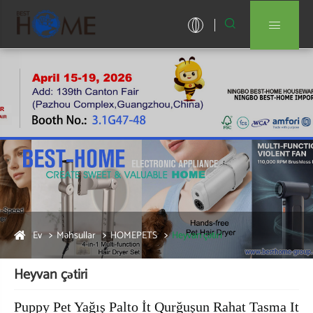


Ev
Məhsullar
HOMEPETS
Heyvan çətiri
Heyvan çətiri
Puppy Pet Yağış Palto İt Qurğuşun Rahat Tasma It