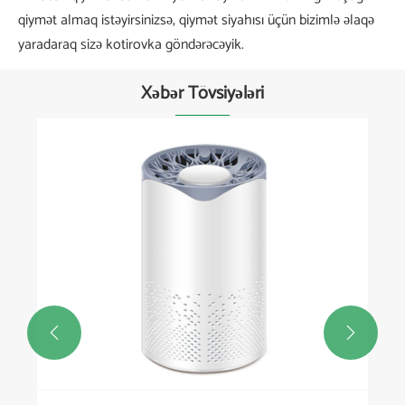
qiymət almaq istəyirsinizsə, qiymət siyahısı üçün bizimlə əlaqə
yaradaraq sizə kotirovka göndərəcəyik.
Xəbər Tövsiyələri

