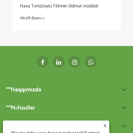
Hava Təmizləyici Filtrinin Xidmət müddəti
Ətraflı Baxın >>
Haqqımızda

Məhsullar

Xəbərlər
X
