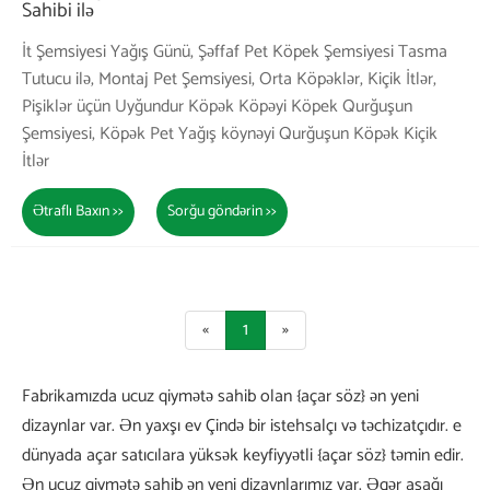
Sahibi ilə
İt Şemsiyesi Yağış Günü, Şəffaf Pet Köpek Şemsiyesi Tasma
Tutucu ilə, Montaj Pet Şemsiyesi, Orta Köpəklər, Kiçik İtlər,
Pişiklər üçün Uyğundur Köpək Köpəyi Köpek Qurğuşun
Şemsiyesi, Köpək Pet Yağış köynəyi Qurğuşun Köpək Kiçik
İtlər
Ətraflı Baxın >>
Sorğu göndərin >>
«
1
»
Fabrikamızda ucuz qiymətə sahib olan {açar söz} ən yeni
dizaynlar var. Ən yaxşı ev Çində bir istehsalçı və təchizatçıdır. e
dünyada açar satıcılara yüksək keyfiyyətli {açar söz} təmin edir.
Ən ucuz qiymətə sahib ən yeni dizaynlarımız var. Əgər aşağı